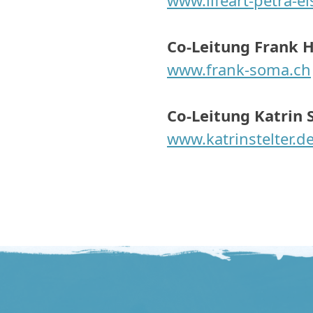
www.lifeart-petra-e
Co-Leitung Frank 
www.frank-soma.ch
Co-Leitung Katrin S
www.katrinstelter.d