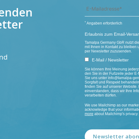
fenden
tter
*
Angaben erforderlich
Erlaubnis zum Email-Versa
Tamalpa Germany GbR nutzt die 
mit Ihnen in Kontakt zu bleibe
per Newsletter zuzusenden.
end
E-Mail / Newsletter
Sie können Ihre Meinung jederze
den Sie in der Fußzeile jeder E-
Sie uns unter info@tamalpa-germ
Sorgfalt und Respekt behandeln
finden Sie auf unserer Website. 
einverstanden, dass wir Ihre I
verarbeiten dürfen.
We use Mailchimp as our marketi
acknowledge that your informatio
more
about Mailchimp's privacy 
Newsletter abon