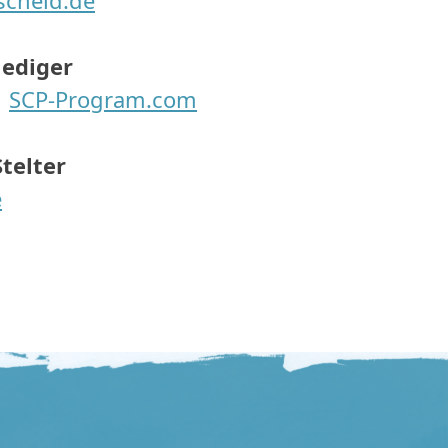
ischeid.de
Hediger
SCP-Program.com
telter
e