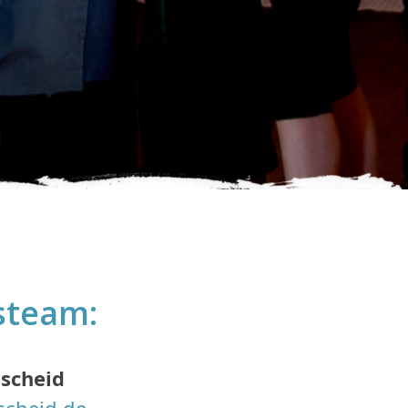
steam:
ischeid