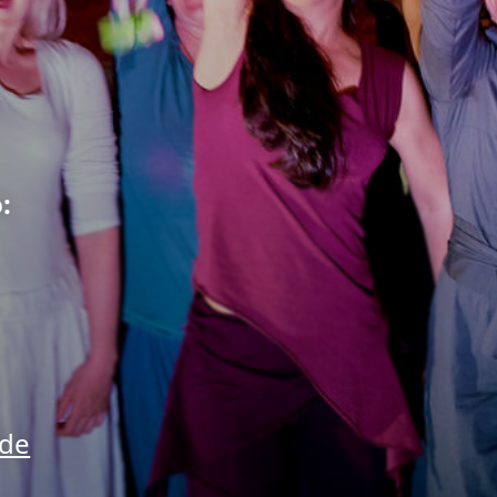
:
.de