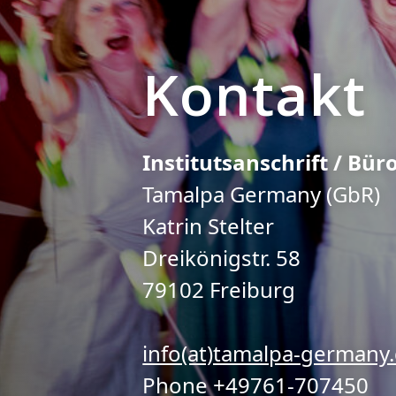
Termine
Kontakt
Institutsanschrift / Büro
Tamalpa Germany (GbR)
Katrin Stelter
Dreikönigstr. 58
79102 Freiburg
info(at)tamalpa-germany
Phone +49761-707450