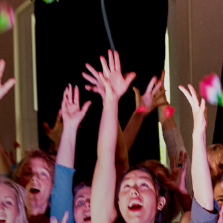
e
®
ss