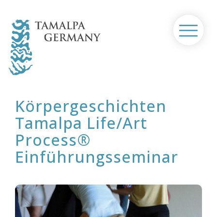
Skip
to
content
Home
Ausbildung / Seminare
Körpergeschichten
Tamalpa Life/Art
®
Tamalpa Life/Art Process
Process®
Über uns
Einführungsseminar
Kontakt
Termine