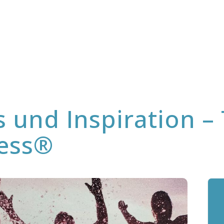
s und Inspiration 
e
zess®
®
ss