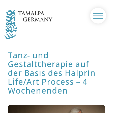
Skip
to
content
Home
Ausbildung / Seminare
Tanz- und
Gestalttherapie auf
®
Tamalpa Life/Art Process
der Basis des Halprin
Über uns
Life/Art Process – 4
Wochenenden
Kontakt
Termine