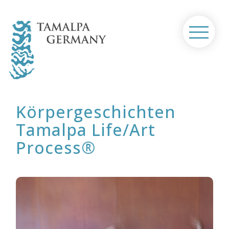
Skip
to
content
Home
Ausbildung / Seminare
Körpergeschichten
Tamalpa Life/Art
®
Tamalpa Life/Art Process
Process®
Über uns
Kontakt
Termine